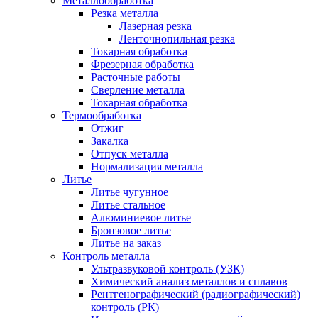
Металлообработка
Резка металла
Лазерная резка
Ленточнопильная резка
Токарная обработка
Фрезерная обработка
Расточные работы
Сверление металла
Токарная обработка
Термообработка
Отжиг
Закалка
Отпуск металла
Нормализация металла
Литье
Литье чугунное
Литье стальное
Алюминиевое литье
Бронзовое литье
Литье на заказ
Контроль металла
Ультразвуковой контроль (УЗК)
Химический анализ металлов и сплавов
Рентгенографический (радиографический)
контроль (РК)