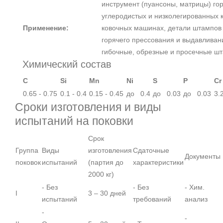
инструмент (пуансоны, матрицы) гор
углеродистых и низколегированных 
Применение:
ковочных машинах, детали штампов 
горячего прессования и выдавливан
гибочные, обрезные и просечные ш
Химический состав
C
Si
Mn
Ni
S
P
Cr
0.65 - 0.75
0.1 - 0.4
0.15 - 0.45
до 0.4
до 0.03
до 0.03
3.2
Сроки изготовления и виды
испытаний на поковки
Срок
Группа
Виды
изготовления
Сдаточные
Документы
поковок
испытаний
(партия до
характеристики
2000 кг)
- Без
- Без
- Хим.
I
3 – 30 дней
испытаний
требований
анализ
-
-