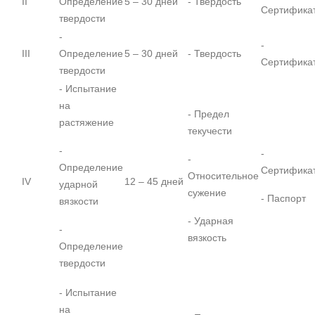
II
Определение
5 – 30 дней
- Твердость
Сертифика
твердости
-
-
III
Определение
5 – 30 дней
- Твердость
Сертифика
твердости
- Испытание
на
- Предел
растяжение
текучести
-
-
-
Определение
Сертифика
Относительное
IV
12 – 45 дней
ударной
сужение
- Паспорт
вязкости
- Ударная
-
вязкость
Определение
твердости
- Испытание
на