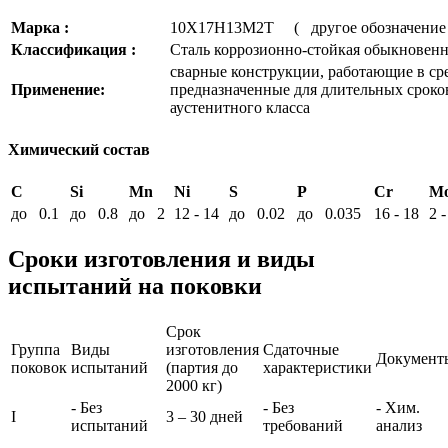
Марка :
10Х17Н13М2Т ( другое обозначе
Классификация :
Сталь коррозионно-стойкая обыкновенн
сварные конструкции, работающие в ср
Применение:
предназначенные для длительных сроков
аустенитного класса
Химический состав
C
Si
Mn
Ni
S
P
Cr
M
до 0.1
до 0.8
до 2
12 - 14
до 0.02
до 0.035
16 - 18
2 -
Сроки изготовления и виды
испытаний на поковки
Срок
Группа
Виды
изготовления
Сдаточные
Документ
поковок
испытаний
(партия до
характеристики
2000 кг)
- Без
- Без
- Хим.
I
3 – 30 дней
испытаний
требований
анализ
-