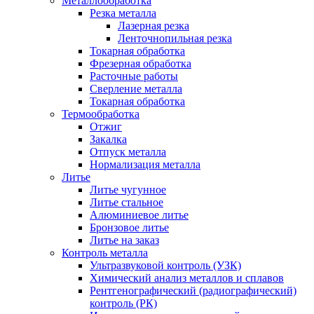
Металлообработка
Резка металла
Лазерная резка
Ленточнопильная резка
Токарная обработка
Фрезерная обработка
Расточные работы
Сверление металла
Токарная обработка
Термообработка
Отжиг
Закалка
Отпуск металла
Нормализация металла
Литье
Литье чугунное
Литье стальное
Алюминиевое литье
Бронзовое литье
Литье на заказ
Контроль металла
Ультразвуковой контроль (УЗК)
Химический анализ металлов и сплавов
Рентгенографический (радиографический)
контроль (РК)