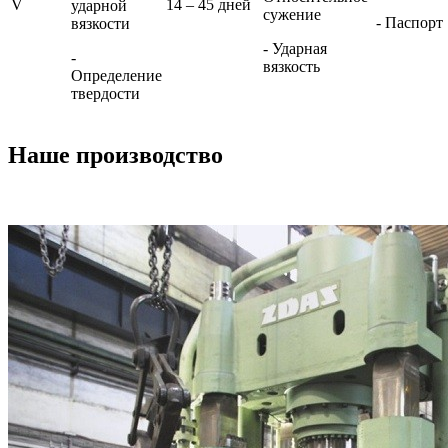
V
14 – 45 дней
ударной
сужение
- Паспорт
вязкости
- Ударная
-
вязкость
Определение
твердости
Наше производство