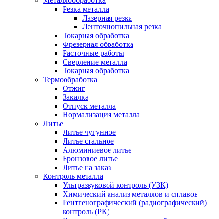
Металлообработка
Резка металла
Лазерная резка
Ленточнопильная резка
Токарная обработка
Фрезерная обработка
Расточные работы
Сверление металла
Токарная обработка
Термообработка
Отжиг
Закалка
Отпуск металла
Нормализация металла
Литье
Литье чугунное
Литье стальное
Алюминиевое литье
Бронзовое литье
Литье на заказ
Контроль металла
Ультразвуковой контроль (УЗК)
Химический анализ металлов и сплавов
Рентгенографический (радиографический)
контроль (РК)