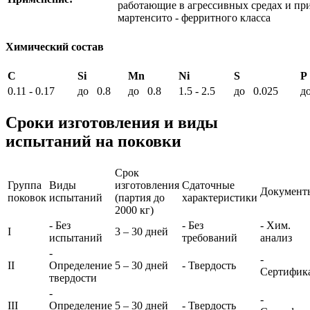
работающие в агрессивных средах и пр
мартенсито - ферритного класса
Химический состав
C
Si
Mn
Ni
S
P
0.11 - 0.17
до 0.8
до 0.8
1.5 - 2.5
до 0.025
д
Сроки изготовления и виды
испытаний на поковки
Срок
Группа
Виды
изготовления
Сдаточные
Документ
поковок
испытаний
(партия до
характеристики
2000 кг)
- Без
- Без
- Хим.
I
3 – 30 дней
испытаний
требований
анализ
-
-
II
Определение
5 – 30 дней
- Твердость
Сертифик
твердости
-
-
III
Определение
5 – 30 дней
- Твердость