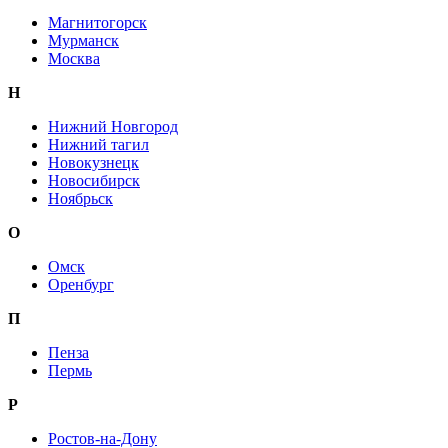
Магнитогорск
Мурманск
Москва
Н
Нижний Новгород
Нижний тагил
Новокузнецк
Новосибирск
Ноябрьск
О
Омск
Оренбург
П
Пенза
Пермь
Р
Ростов-на-Дону