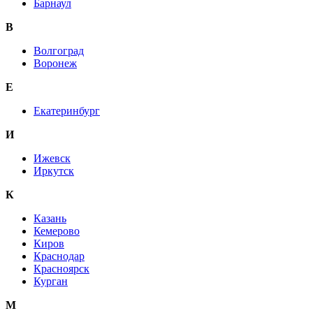
Барнаул
В
Волгоград
Воронеж
E
Екатеринбург
И
Ижевск
Иркутск
К
Казань
Кемерово
Киров
Краснодар
Красноярск
Курган
М