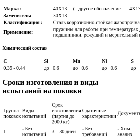
Марка :
40Х13 ( другое обозначение 4Х1
Заменитель:
30Х13
Классификация :
Сталь коррозионно-стойкая жаропрочна
пружины для работы при температурах д
Применение:
подшипники, режущий и мерительный ин
Химический состав
C
Si
Mn
Ni
S
0.35 - 0.44
до 0.6
до 0.6
до 0.6
до 
Сроки изготовления и виды
испытаний на поковки
Срок
Группа
Виды
изготовления
Сдаточные
Документ
поковок
испытаний
(партия до
характеристики
2000 кг)
- Без
- Без
- Хим.
I
3 – 30 дней
испытаний
требований
анализ