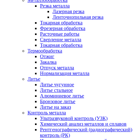
Металлообработка
Резка металла
Лазерная резка
Ленточнопильная резка
Токарная обработка
Фрезерная обработка
Расточные работы
Сверление металла
Токарная обработка
Термообработка
Отжиг
Закалка
Отпуск металла
Нормализация металла
Литье
Литье чугунное
Литье стальное
Алюминиевое литье
Бронзовое литье
Литье на заказ
Контроль металла
Ультразвуковой контроль (УЗК)
Химический анализ металлов и сплавов
Рентгенографический (радиографический)
контроль (РК)